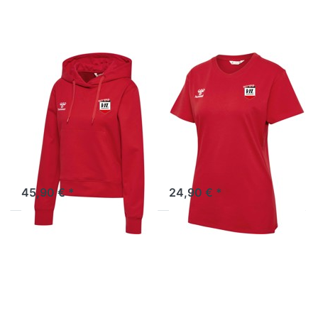
Damen inkl.
Damen inkl.
Rückendruck
Rückendruck
HUMMEL
HUMMEL
Go Cotton
Go Cotton T-
Hoodie - Damen
Shirt - Damen
inkl.
inkl.
Rückendruck
Rückendruck
225250-3062
224830-3062
45,90 € *
24,90 € *
Drücken Sie
Drücken Sie
ENTER für
ENTER für
mehr
mehr
Optionen zu
Optionen zu
Go Cotton
Go Cotton
T-Shirt -
Hoodie -
Damen inkl.
Damen inkl.
Rückendruck
Rückendruck