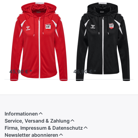
HUMMEL
HUMMEL
Core Polyester
Core Polyester
Reißverschluss
Reißverschluss
Jacke - Damen
Jacke - Damen
inkl.
inkl.
Rückendruck
Rückendruck
230855-3946
230855-2114
45,90 € *
45,90 € *
Informationen
Service, Versand & Zahlung
Firma, Impressum & Datenschutz
Newsletter abonnieren