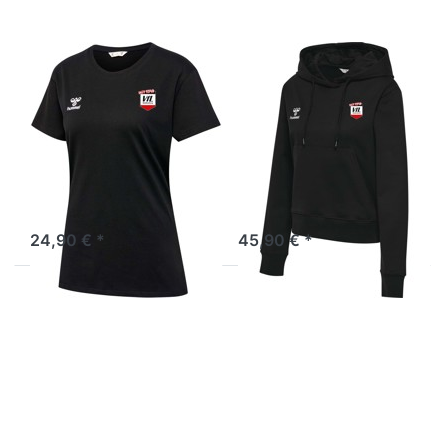
HUMMEL
HUMMEL
Go Cotton T-
Go Cotton
Shirt - Damen
Hoodie - Damen
inkl.
inkl.
Rückendruck
Rückendruck
224830-2001
225250-2001
24,90 € *
45,90 € *
Drücken Sie
Drücken Sie
ENTER für
ENTER für
mehr Optionen
mehr Optionen
zu Go Cotton
zu Go Cotton
Reißverschluss
Reißverschluss
Jacke- Damen
Jacke- Damen
inkl.
inkl.
Rückendruck
Rückendruck