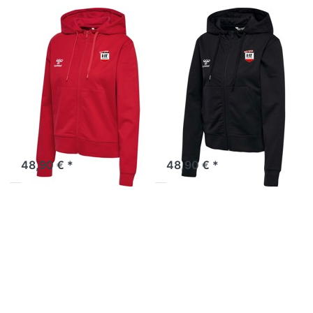
HUMMEL
HUMMEL
Go Cotton
Go Cotton
Reißverschluss
Reißverschluss
Jacke- Damen
Jacke- Damen
inkl.
inkl.
Rückendruck
Rückendruck
224839-3062
224839-2001
48,90 € *
48,90 € *
Drücken Sie
Drücken Sie
ENTER für
ENTER für
mehr Optionen
mehr Optionen
zu Core
zu Core
Polyester
Polyester
Reißverschluss
Reißverschluss
Jacke - Damen
Jacke - Damen
inkl.
inkl.
Rückendruck
Rückendruck